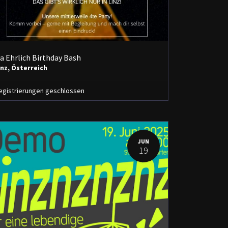
a Ehrlich Birthday Bash
inz
,
Österreich
egistrierungen geschlossen
JUN
19