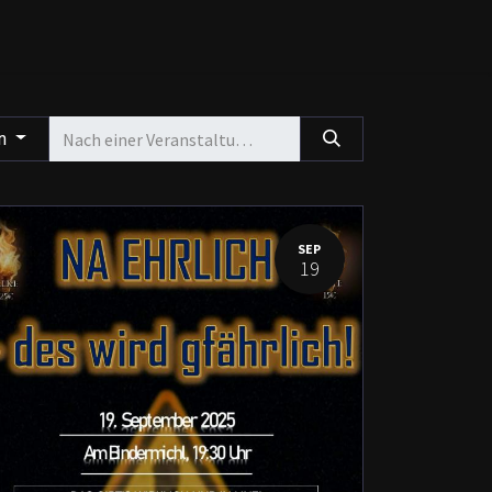
en
SEP
19