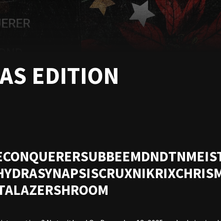
AS EDITION
E
CONQUERER
SUBBEE
MDND
TNMEIS
HYDRA
SYNAPSIS
CRUX
NIKRIX
CHRIS
TA
LAZERSHROOM